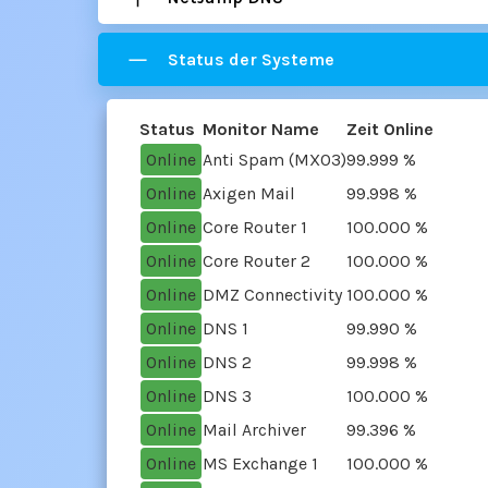
Status der Systeme
Status
Monitor Name
Zeit Online
Online
Anti Spam (MX03)
99.999 %
Online
Axigen Mail
99.998 %
Online
Core Router 1
100.000 %
Online
Core Router 2
100.000 %
Online
DMZ Connectivity
100.000 %
Online
DNS 1
99.990 %
Online
DNS 2
99.998 %
Online
DNS 3
100.000 %
Online
Mail Archiver
99.396 %
Online
MS Exchange 1
100.000 %