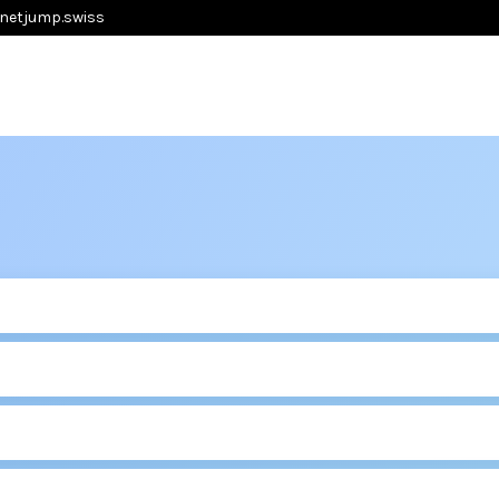
netjump.swiss