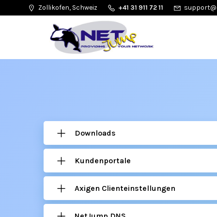
Zollikofen, Schweiz
+41 31 911 72 11
support@
Downloads
Kundenportale
Axigen Clienteinstellungen
NetJump DNS