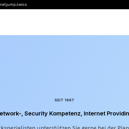
netjump.swiss
SEIT 1997
etwork-, Security Kompetenz, Internet Providi
spezialisten unterstützen Sie gerne bei der Pla