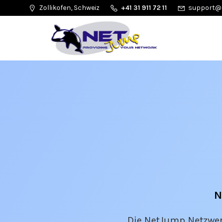
Zollikofen, Schweiz
+41 31 911 72 11
support@
N
Die NetJump Netzwerk