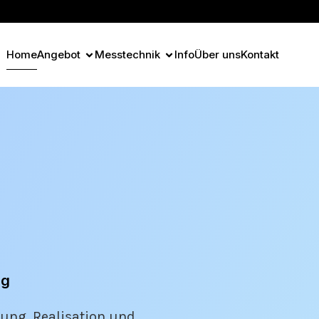
Home
Angebot
Messtechnik
Info
Über uns
Kontakt
ng
nung, Realisation und