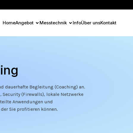
Home
Angebot
Messtechnik
Info
Über uns
Kontakt
ing
d dauerhafte Begleitung (Coaching) an.
Security (Firewalls), lokale Netzwerke
rteilte Anwendungen und
r Sie profitieren können.