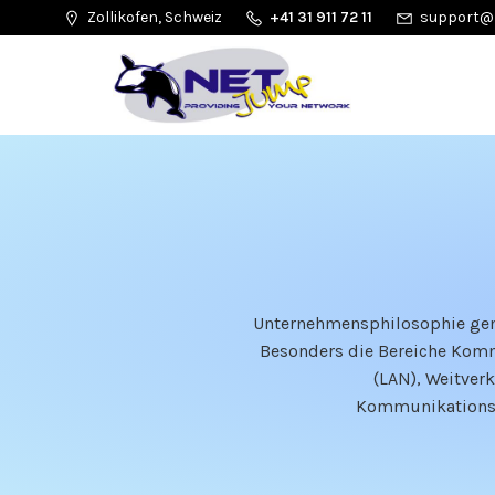
Zollikofen, Schweiz
+41 31 911 72 11
support@
Unternehmensphilosophie gemä
Besonders die Bereiche Kommu
(LAN), Weitver
Kommunikationste